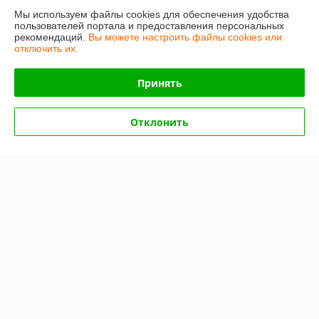
Мы используем файлы cookies для обеспечения удобства
Доставка и оплата
пользователей портала и предоставления персональных
рекомендаций.
Вы можете настроить файлы cookies или
отключить их.
График работы
Принять
Полная версия сайта
Политика обработки cookies
Отклонить
Сайт создан на платформе Deal.by
Информация для покупателя
Юридическое лицо:
ООО "ПрофПрогресс"
г. Минск, ул. Ольшевского 10, пом. 303
Регистрационный номер ЕГР: 191960865