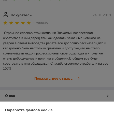
Покупатель
24.01.2019
Отлично
Огромное спасибо этой компании.Знакомый посоветовал 
обратиться к ним,перед тем как сделать заказ был немного не 
уверен в своём выборе,так ребята все дословно рассказали,что и 
как должно быть настолько грамотно и доступно,что не стало 
сомнений,эти люди профессионалы своего дела,да и к тому же 
очень добродушные и приятны в общении.В общем все буду 
советовать к ним обращаться.Спасибо огромное отработали на все 
100%
Показать все отзывы
О нас
Контакты
Обработка файлов cookie