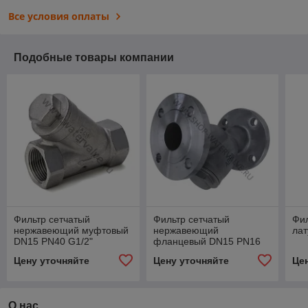
Все условия оплаты
Подобные товары компании
Фильтр сетчатый
Фильтр сетчатый
Фил
нержавеющий муфтовый
нержавеющий
лат
DN15 PN40 G1/2"
фланцевый DN15 PN16
MSG14015
YF-3000-D015
Цену уточняйте
Цену уточняйте
Це
О нас