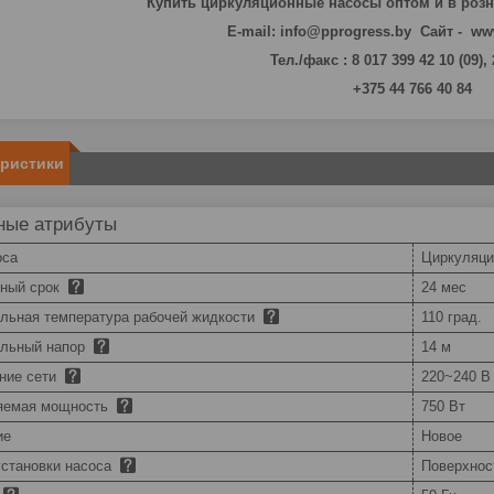
Купить циркуляционные насосы оптом и в роз
E-mail: info@pprogress.by Сайт - ww
Тел./факс : 8 017 399 42 10 (09),
+375 44 766 40 84
еристики
ные атрибуты
оса
Циркуляц
йный срок
24 мес
льная температура рабочей жидкости
110 град.
льный напор
14 м
ние сети
220~240 В
яемая мощность
750 Вт
ие
Новое
установки насоса
Поверхнос