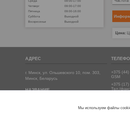
Частота
Среда
09:00-17:00
Четверг
09:00-17:00
Пятница
09:00-16:00
Информ
Суббота
Выходной
Воскресенье
Выходной
Цена:
Це
+375 (44)
г. Минск, ул. Ольшевского 10, пом. 303,
GSM
Минск, Беларусь
+375 (17)
Тел./факс
+375 (17)
Тел./факс
ООО "ПрофПрогресс"
Мы используем файлы cookie