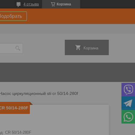
4 отзыва
Корзина
Подобрать
Корзина
Насос циркуляционный sti cr 50/14-280f
R 50/14-280F
од:
CR 50/14-280F