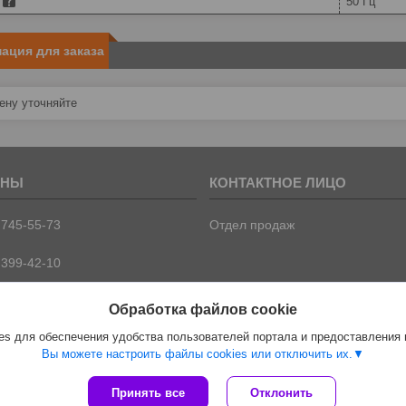
50 Гц
ация для заказа
ну уточняйте
 745-55-73
Отдел продаж
 399-42-10
 399-42-09
Обработка файлов cookie
s для обеспечения удобства пользователей портала и предоставления
Вы можете настроить файлы cookies или отключить их.
Принять все
Отклонить
Сайт создан на платформе Deal.by