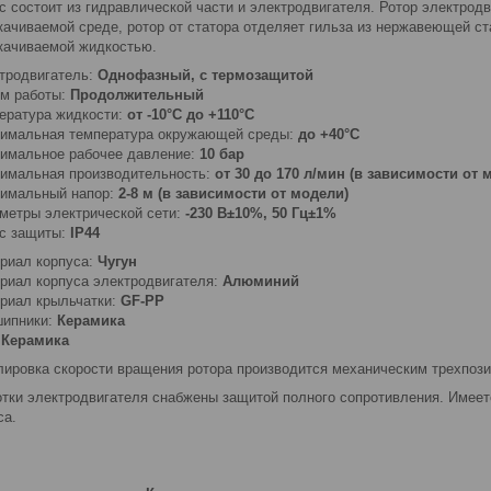
с состоит из гидравлической части и электродвигателя. Ротор электрод
качиваемой среде, ротор от статора отделяет гильза из нержавеющей 
качиваемой жидкостью.
тродвигатель:
О
днофазный, с термозащитой
м работы:
Продолжительный
ература жидкости:
от -10°С до +110°С
имальная температура окружающей среды:
до +40°С
имальное рабочее давление:
10 бар
имальная производительность:
от 30 до 170 л/мин (в зависимости от 
имальный напор:
2-8 м (в зависимости от модели)
метры электрической сети:
-230 В±10%, 50 Гц±1%
с защиты:
IP44
риал корпуса:
Чугун
риал корпуса электродвигателя:
Алюминий
риал крыльчатки:
GF-PP
ипники:
К
ерамика
:
Керамика
лировка скорости вращения ротора производится механическим трехпоз
тки электродвигателя снабжены защитой полного сопротивления. Имеет
са.