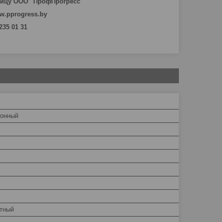
ницу ООО "ПрофПрогресс"
w.pprogress.by
 235 01 31
ионный
тный