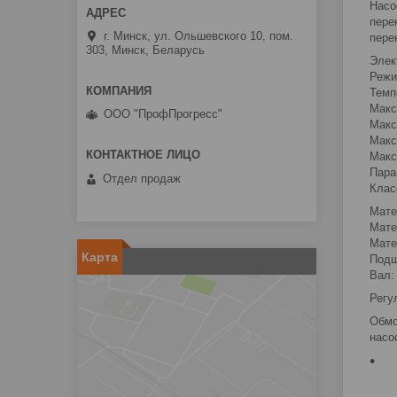
Насо
пере
г. Минск, ул. Ольшевского 10, пом.
пере
303, Минск, Беларусь
Элек
Режи
Темп
Макс
ООО "ПрофПрогресс"
Макс
Макс
Макс
Пара
Отдел продаж
Клас
Мате
Мате
Мате
Карта
Подш
Вал
Регу
Обмо
насо