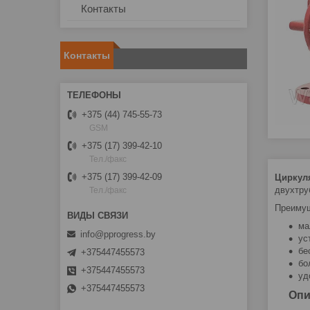
Контакты
Контакты
+375 (44) 745-55-73
GSM
+375 (17) 399-42-10
Тел./факс
+375 (17) 399-42-09
Циркул
двухтру
Тел./факс
Преимущ
ма
info@pprogress.by
ус
бе
+375447455573
бо
+375447455573
уд
+375447455573
Опи