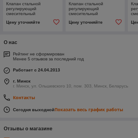
Клапан стальной
Клапан стальной
Кла
регулирующий
регулирующий
ре
смесительный
смесительный
см
трехходовой 27с947нж
трехходовой 27лс947нж
тре
Цену уточняйте
Цену уточняйте
Це
ДУ-20
ДУ-100
ДУ
О нас
Рейтинг не сформирован
Менее 5 отзывов за последний год
Работает с 24.04.2013
г. Минск
г. Минск, ул. Ольшевского 10, пом. 303, Минск, Беларусь
Контакты
Показать весь график работы
Сегодня выходной
Отзывы о магазине