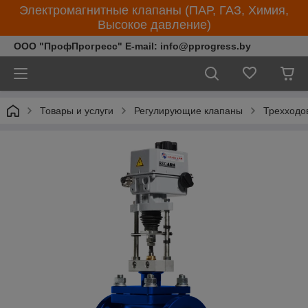
Электромагнитные клапаны (ПАР, ГАЗ, Химия,
Высокое давление)
ООО "ПрофПрогресс" E-mail: info@pprogress.by
Товары и услуги
Регулирующие клапаны
Трехходо