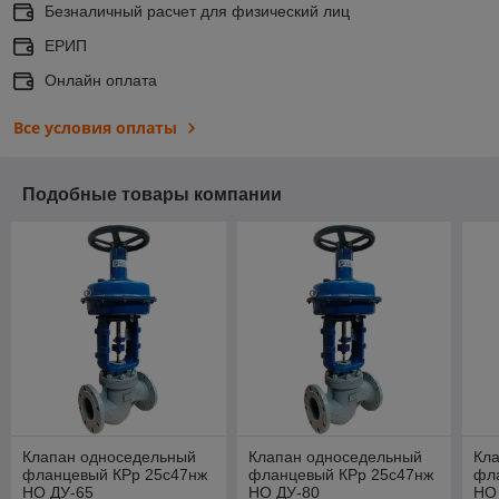
Безналичный расчет для физический лиц
ЕРИП
Онлайн оплата
Все условия оплаты
Подобные товары компании
Клапан односедельный
Клапан односедельный
Кл
фланцевый КРр 25с47нж
фланцевый КРр 25с47нж
фл
НО ДУ-65
НО ДУ-80
НО