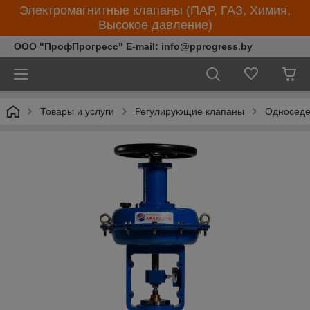
Электромагнитные клапаны (ПАР, ГАЗ, Химия,
Высокое давление)
ООО "ПрофПрогресс" E-mail: info@pprogress.by
Товары и услуги
Регулирующие клапаны
Односеде