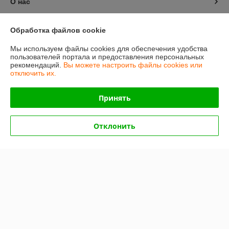
О нас
Контакты
Обработка файлов cookie
Мы используем файлы cookies для обеспечения удобства
Доставка и оплата
пользователей портала и предоставления персональных
рекомендаций.
Вы можете настроить файлы cookies или
отключить их.
График работы
Принять
Полная версия сайта
Политика обработки cookies
Отклонить
Сайт создан на платформе Deal.by
Информация для покупателя