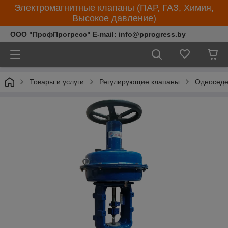
Электромагнитные клапаны (ПАР, ГАЗ, Химия,
Высокое давление)
ООО "ПрофПрогресс" E-mail: info@pprogress.by
Товары и услуги
Регулирующие клапаны
Односеде