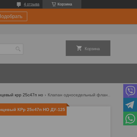
4 отзыва
Корзина
Подобрать
Корзина
цевый крр 25с47п но
Клапан односедельный фланцевый крр 25с47п но ду-125
нцевый КРр 25с47п НО ДУ-125