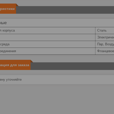
еристики
ные
л корпуса
Сталь
Электриче
 среда
Пар, Возд
соединения
Фланцево
ация для заказа
ну уточняйте