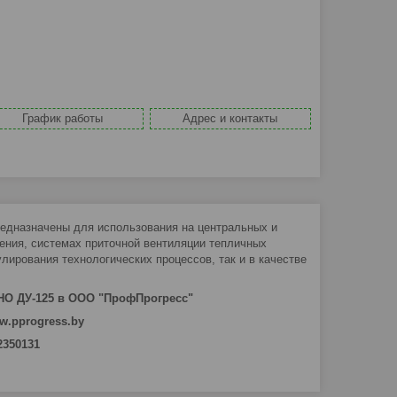
График работы
Адрес и контакты
едназначены для использования на центральных и
ения, системах приточной вентиляции тепличных
улирования технологических процессов, так и в качестве
НО ДУ-125 в ООО "ПрофПрогресс"
w.pprogress.by
 2350131