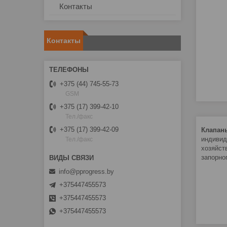
Контакты
Контакты
+375 (44) 745-55-73
GSM
+375 (17) 399-42-10
Тел./факс
+375 (17) 399-42-09
Клапан
индивид
Тел./факс
хозяйст
запорно
info@pprogress.by
+375447455573
+375447455573
+375447455573