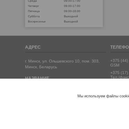
Среда
09:00-17:00
Четверг
09:00-17:00
Пятница
09:00-16:00
Суббота
Выходной
Воскресенье
Выходной
+375 (44)
г. Минск, ул. Ольшевского 10, пом. 303,
GSM
Минск, Беларусь
+375 (17)
Тел./факс
+375 (17)
Тел./факс
ООО "ПрофПрогресс"
Мы используем файлы cookie