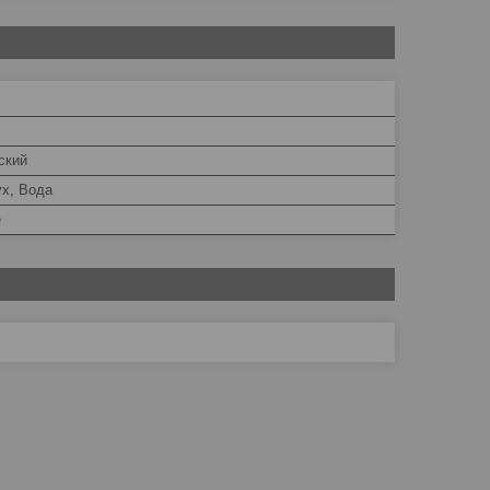
ский
ух, Вода
е