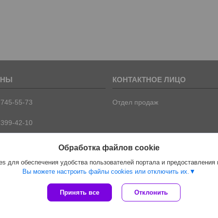
 745-55-73
Отдел продаж
 399-42-10
 399-42-09
Обработка файлов cookie
s для обеспечения удобства пользователей портала и предоставления
Вы можете настроить файлы cookies или отключить их.
Сайт создан на платформе Deal.by
Принять все
Отклонить
Политика обработки файлов cookies
ООО "ПрофПрогресс" |
Пожаловаться на контент