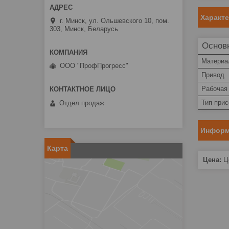
Характ
г. Минск, ул. Ольшевского 10, пом.
303, Минск, Беларусь
Основ
Материа
ООО "ПрофПрогресс"
Привод
Рабочая
Тип при
Отдел продаж
Информ
Карта
Цена:
Це