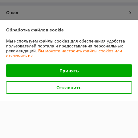
О нас
Контакты
Обработка файлов cookie
Мы используем файлы cookies для обеспечения удобства
Доставка и оплата
пользователей портала и предоставления персональных
рекомендаций.
Вы можете настроить файлы cookies или
отключить их.
График работы
Принять
Полная версия сайта
Политика обработки cookies
Отклонить
Сайт создан на платформе Deal.by