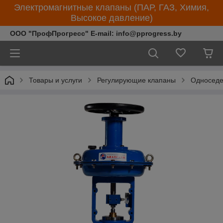
Электромагнитные клапаны (ПАР, ГАЗ, Химия,
Высокое давление)
ООО "ПрофПрогресс" E-mail: info@pprogress.by
Товары и услуги
Регулирующие клапаны
Односеде