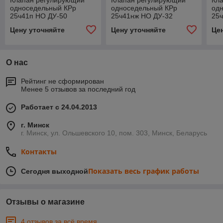
Клапан регулирующий
Клапан регулирующий
Кл
односедельный КРр
односедельный КРр
од
25ч41п НО ДУ-50
25ч41нж НО ДУ-32
25
Цену уточняйте
Цену уточняйте
Це
О нас
Рейтинг не сформирован
Менее 5 отзывов за последний год
Работает с 24.04.2013
г. Минск
г. Минск, ул. Ольшевского 10, пом. 303, Минск, Беларусь
Контакты
Показать весь график работы
Сегодня выходной
Отзывы о магазине
4 отзывов за всё время