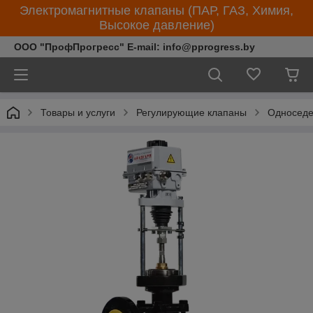
Электромагнитные клапаны (ПАР, ГАЗ, Химия,
Высокое давление)
ООО "ПрофПрогресс" E-mail: info@pprogress.by
Товары и услуги
Регулирующие клапаны
Односеде