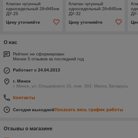
Клапан чугунный
Клапан чугунный
Кла
односедельный 26ч945нж
односедельный 26ч945нж
од
ДУ-25
ДУ-32
ДУ
Цену уточняйте
Цену уточняйте
Це
О нас
Рейтинг не сформирован
Менее 5 отзывов за последний год
Работает с 24.04.2013
г. Минск
г. Минск, ул. Ольшевского 10, пом. 303, Минск, Беларусь
Контакты
Показать весь график работы
Сегодня выходной
Отзывы о магазине