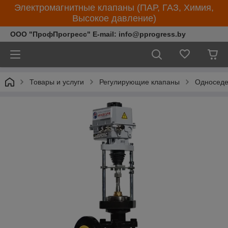
Электромагнитные клапаны (ПАР, ГАЗ, Химия,
Высокое давление)
ООО "ПрофПрогресс" E-mail: info@pprogress.by
Товары и услуги
Регулирующие клапаны
Односеде