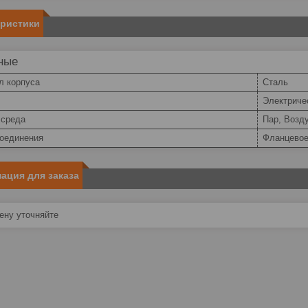
еристики
ные
л корпуса
Сталь
Электриче
 среда
Пар, Возд
соединения
Фланцево
ация для заказа
ну уточняйте