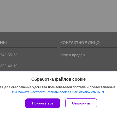
 745-55-73
Отдел продаж
 399-42-10
 399-42-09
Обработка файлов cookie
s для обеспечения удобства пользователей портала и предоставления
Вы можете настроить файлы cookies или отключить их.
Сайт создан на платформе Deal.by
Принять все
Отклонить
Политика обработки файлов cookies
ООО "ПрофПрогресс" |
Пожаловаться на контент