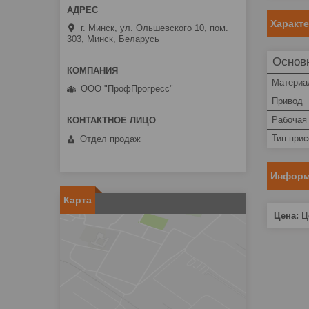
Характ
г. Минск, ул. Ольшевского 10, пом.
303, Минск, Беларусь
Основ
Материа
ООО "ПрофПрогресс"
Привод
Рабочая
Тип при
Отдел продаж
Информ
Карта
Цена:
Це