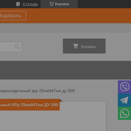
4 отзыва
Корзина
Подобрать
Корзина
 односедельный крр 25нж947нж ду-300
ьный КРр 25нж947нж ДУ-300