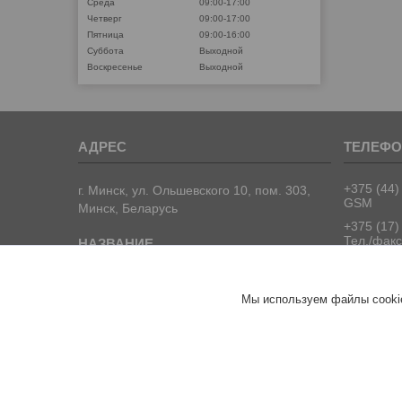
Среда
09:00-17:00
Четверг
09:00-17:00
Пятница
09:00-16:00
Суббота
Выходной
Воскресенье
Выходной
+375 (44)
г. Минск, ул. Ольшевского 10, пом. 303,
GSM
Минск, Беларусь
+375 (17)
Тел./факс
+375 (17)
Тел./факс
ООО "ПрофПрогресс"
Мы используем файлы cookie