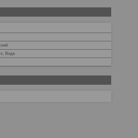
ский
ух, Вода
е