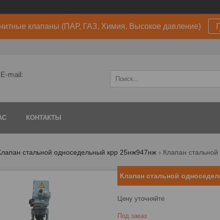
нитные клапаны (ПАР, ГАЗ, Химия, Высокое давление)
E-mail:
АС
КОНТАКТЫ
Клапан стальной односедельный крр 25нж947нж
Клапан стальной
Клапан стальной односедел
Цену уточняйте
Под заказ