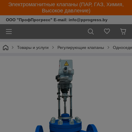
Электромагнитные клапаны (ПАР, ГАЗ, Химия,
Высокое давление)
ООО "ПрофПрогресс" E-mail: info@pprogress.by
Товары и услуги
Регулирующие клапаны
Односеде