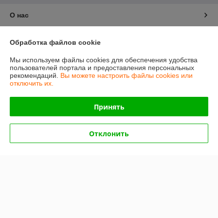
О нас
Контакты
Обработка файлов cookie
Мы используем файлы cookies для обеспечения удобства
Доставка и оплата
пользователей портала и предоставления персональных
рекомендаций.
Вы можете настроить файлы cookies или
отключить их.
График работы
Принять
Полная версия сайта
Политика обработки cookies
Отклонить
Сайт создан на платформе Deal.by
Информация для покупателя