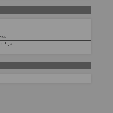
ский
ух, Вода
е