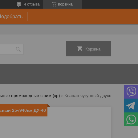
4 отзыва
Корзина
Подобрать
Корзина
ьные прямоходные с эим (кр)
Клапан чугунный двухседельный 25ч940нж ду-40
ьный 25ч940нж ДУ-40