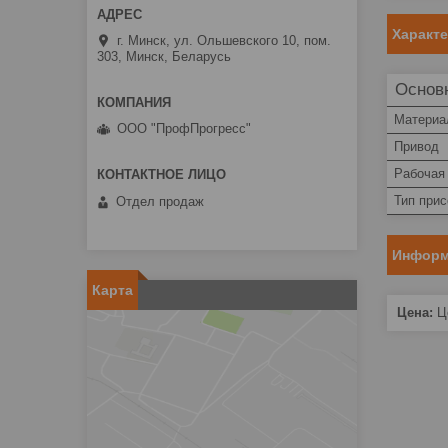
Характ
г. Минск, ул. Ольшевского 10, пом.
303, Минск, Беларусь
Основ
Материа
ООО "ПрофПрогресс"
Привод
Рабочая
Тип при
Отдел продаж
Информ
Карта
Цена:
Це