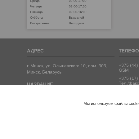
Среда
09:00-17:00
Четверг
09:00-17:00
Пятница
09:00-16:00
Суббота
Выходной
Воскресенье
Выходной
+375 (44)
г. Минск, ул. Ольшевского 10, пом. 303,
GSM
Минск, Беларусь
+375 (17)
Тел./факс
+375 (17)
Тел./факс
ООО "ПрофПрогресс"
Мы используем файлы cookie