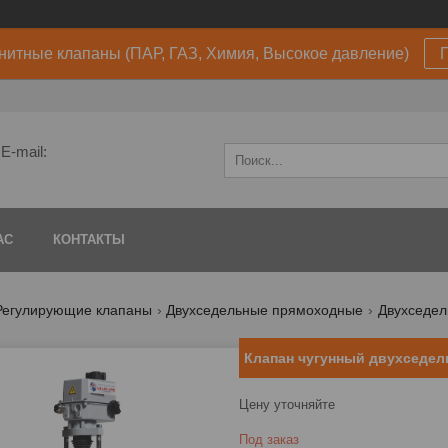
нитные клапаны (ПАР, ГАЗ, Химия, Высокое давление)
E-mail:
АС
КОНТАКТЫ
Регулирующие клапаны
Двухседельные прямоходные
Двухседел
Клапан чугунный двухседел
Цену уточняйте
Под заказ