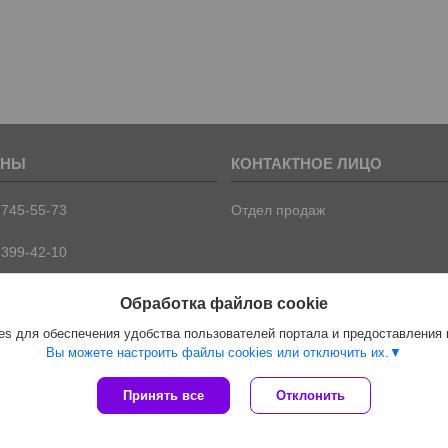
 745-55-73
Отдел продаж
 399-42-10
 399-42-09
Обработка файлов cookie
s для обеспечения удобства пользователей портала и предоставления
Вы можете настроить файлы cookies или отключить их.
Сайт создан на платформе Deal.by
Принять все
Отклонить
Политика обработки файлов cookies
ООО "ПрофПрогресс" |
Пожаловаться на контент