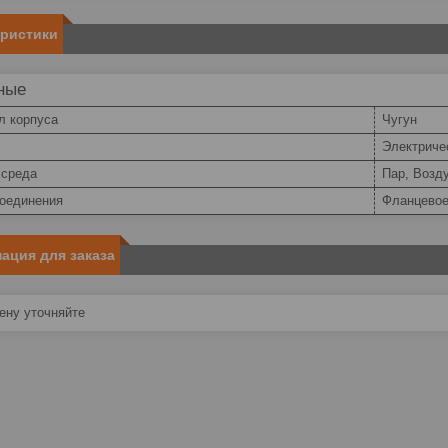
еристики
ные
л корпуса
Чугун
Электриче
 среда
Пар, Возд
соединения
Фланцево
ация для заказа
ну уточняйте