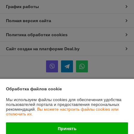
График работы
Полная версия сайта
Политика обработки cookies
Сайт создан на платформе Deal.by
Обработка файлов cookie
Информация для покупателя
Юридическое лицо:
ООО "ПрофПрогресс"
Мы используем файлы cookies для обеспечения удобства
г. Минск, ул. Ольшевского 10, пом. 303
пользователей портала и предоставления персональных
рекомендаций.
Вы можете настроить файлы cookies или
Регистрационный номер ЕГР: 191960865
отключить их.
УНП: 191960865
Принять
Регистрационный орган: Минский городской исполнительный комитет