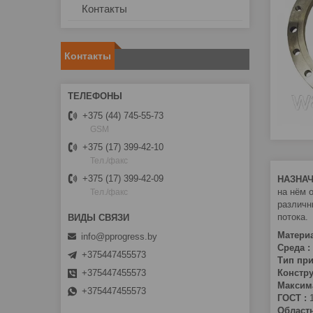
Контакты
Контакты
+375 (44) 745-55-73
GSM
+375 (17) 399-42-10
Тел./факс
+375 (17) 399-42-09
НАЗНАЧ
на нём 
Тел./факс
различн
потока.
Материа
info@pprogress.by
Среда :
+375447455573
Тип при
+375447455573
Констр
Максим
+375447455573
ГОСТ :
1
Област