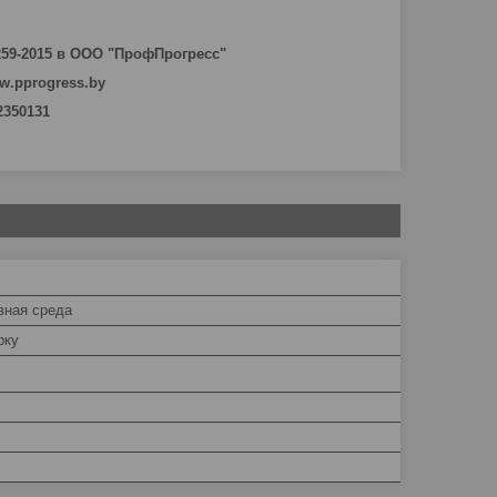
259-2015 в ООО "ПрофПрогресс"
w.pprogress.by
 2350131
вная среда
рку