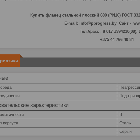
Купить фланец стальной плоский 600 (PN16) ГОСТ 33
E-mail: info@pprogress.by Сайт - ww
Тел./факс : 8 017 3994210(09),
+375 44 766 40 84
еристики
ные
 среда
Неагресси
соединения
Под прива
вательские характеристики
ерметичности
В
л корпуса
Сталь
Серый