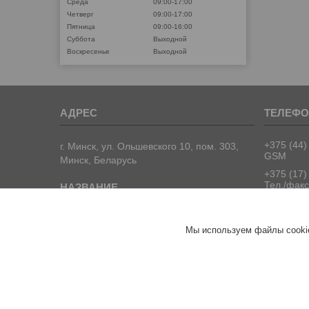
Среда
09:00-17:00
Четверг
09:00-17:00
Пятница
09:00-16:00
Суббота
Выходной
Воскресенье
Выходной
+375 (44)
г. Минск, ул. Ольшевского 10, пом. 303,
GSM
Минск, Беларусь
+375 (17)
Тел./факс
+375 (17)
Тел./факс
ООО "ПрофПрогресс"
Мы используем файлы cookie