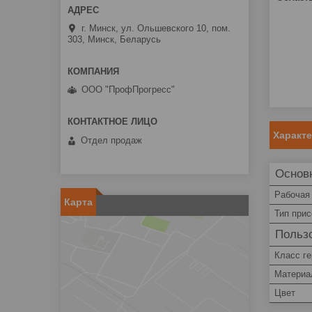
г. Минск, ул. Ольшевского 10, пом.
303, Минск, Беларусь
ООО "ПрофПрогресс"
Характ
Отдел продаж
Основ
Рабочая
Карта
Тип при
Пользо
Класс г
Материа
Цвет