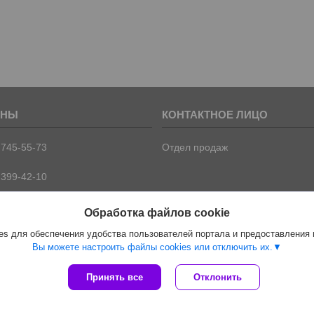
 745-55-73
Отдел продаж
 399-42-10
 399-42-09
Обработка файлов cookie
s для обеспечения удобства пользователей портала и предоставления
Вы можете настроить файлы cookies или отключить их.
Сайт создан на платформе Deal.by
Принять все
Отклонить
Политика обработки файлов cookies
ООО "ПрофПрогресс" |
Пожаловаться на контент