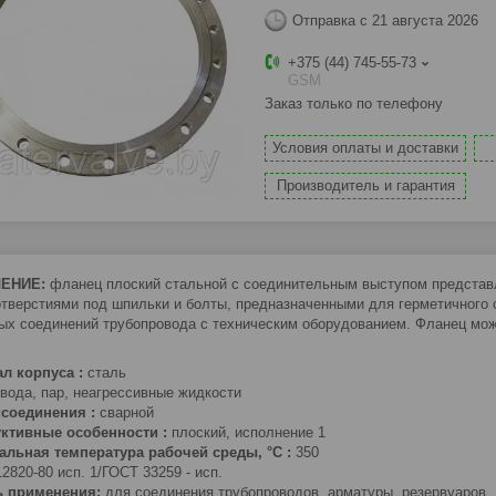
Отправка с 21 августа 2026
+375 (44) 745-55-73
GSM
Заказ только по телефону
Условия оплаты и доставки
Производитель и гарантия
ЕНИЕ:
фланец плоский стальной с соединительным выступом представл
отверстиями под шпильки и болты, предназначенными для герметичного
ых соединений трубопровода с техническим оборудованием. Фланец мож
л корпуса :
сталь
вода, пар, неагрессивные жидкости
соединения :
сварной
уктивные особенности :
плоский, исполнение 1
альная температура рабочей среды
, °С :
350
2820-80 исп. 1/ГОСТ 33259 - исп.
ь применения:
для соединения трубопроводов, арматуры, резервуаров