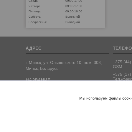
Среда
09:00-17:00
Четверг
09:00-17:00
Пятница
09:00-16:00
Суббота
Выходной
Воскресенье
Выходной
+375 (44)
г. Минск, ул. Ольшевского 10, пом. 303,
GSM
Минск, Беларусь
+375 (17)
Тел./факс
+375 (17)
Тел./факс
ООО "ПрофПрогресс"
Мы используем файлы cookie