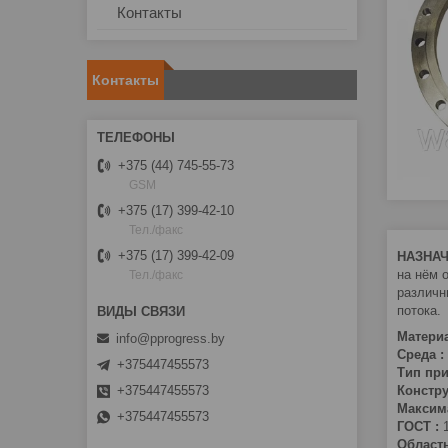
Контакты
Контакты
+375 (44) 745-55-73
GSM
+375 (17) 399-42-10
Тел./факс
+375 (17) 399-42-09
НАЗНАЧ
на нём 
Тел./факс
различн
потока.
Материа
info@pprogress.by
Среда :
+375447455573
Тип при
+375447455573
Констр
Максим
+375447455573
ГОСТ :
1
Област