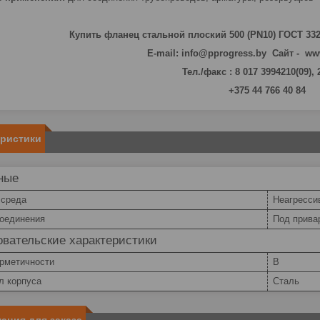
Купить фланец стальной плоский 500 (PN10) ГОСТ 33
E-mail: info@pprogress.by Сайт - ww
Тел./факс : 8 017 3994210(09),
+375 44 766 40 84
еристики
ные
 среда
Неагресси
соединения
Под прива
вательские характеристики
ерметичности
В
л корпуса
Сталь