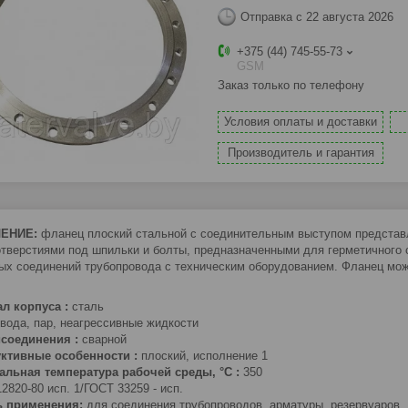
Отправка с 22 августа 2026
+375 (44) 745-55-73
GSM
Заказ только по телефону
Условия оплаты и доставки
Производитель и гарантия
ЕНИЕ:
фланец плоский стальной с соединительным выступом представл
отверстиями под шпильки и болты, предназначенными для герметичного
ых соединений трубопровода с техническим оборудованием. Фланец мож
л корпуса :
сталь
вода, пар, неагрессивные жидкости
соединения :
сварной
уктивные особенности :
плоский, исполнение 1
альная температура рабочей среды
, °С :
350
2820-80 исп. 1/ГОСТ 33259 - исп.
ь применения:
для соединения трубопроводов, арматуры, резервуаров