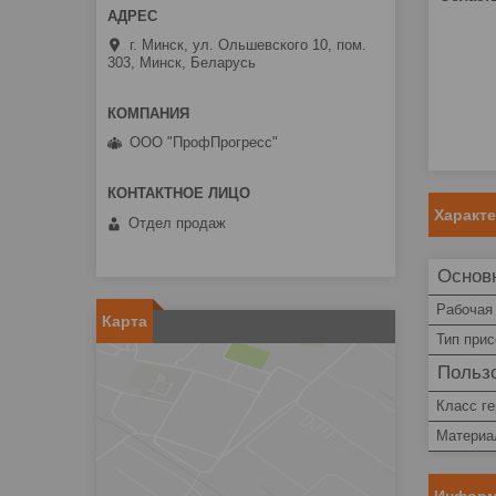
г. Минск, ул. Ольшевского 10, пом.
303, Минск, Беларусь
ООО "ПрофПрогресс"
Характ
Отдел продаж
Основ
Рабочая
Карта
Тип при
Пользо
Класс г
Материа