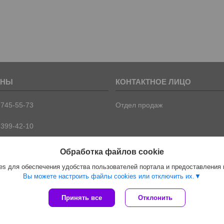
 745-55-73
Отдел продаж
 399-42-10
 399-42-09
Обработка файлов cookie
s для обеспечения удобства пользователей портала и предоставления
Вы можете настроить файлы cookies или отключить их.
Сайт создан на платформе Deal.by
Принять все
Отклонить
Политика обработки файлов cookies
ООО "ПрофПрогресс" |
Пожаловаться на контент