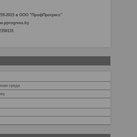
259-2015 в ООО "ПрофПрогресс"
w.pprogress.by
 2350131
вная среда
рку