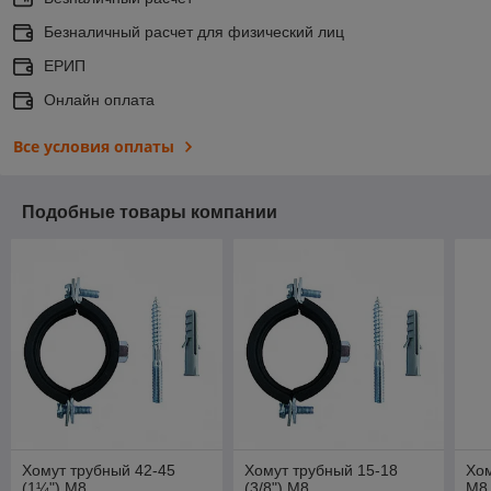
Безналичный расчет для физический лиц
ЕРИП
Онлайн оплата
Все условия оплаты
Подобные товары компании
Хомут трубный 42-45
Хомут трубный 15-18
Хом
(1¼") М8
(3/8") М8
М8