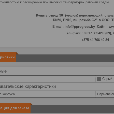
тойчивостью к расширению при высоких температурах рабочей среды.
Купить отвод 90° (уголок) нержавеющий, сталь 
DN50, PN16, вн. резьба G2” в ООО 
E-mail: info@pprogress.by Сайт - ww
Тел./факс : 8 017 3994210(09),
+375 44 766 40 84
еристики
ные
Серый
вательские характеристики
л корпуса
Нержавею
ация для заказа