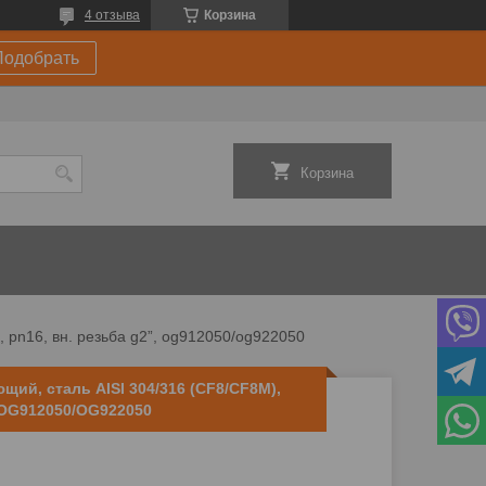
4 отзыва
Корзина
Подобрать
Корзина
0, pn16, вн. резьба g2”, og912050/og922050
щий, сталь AISI 304/316 (CF8/CF8M),
, OG912050/OG922050