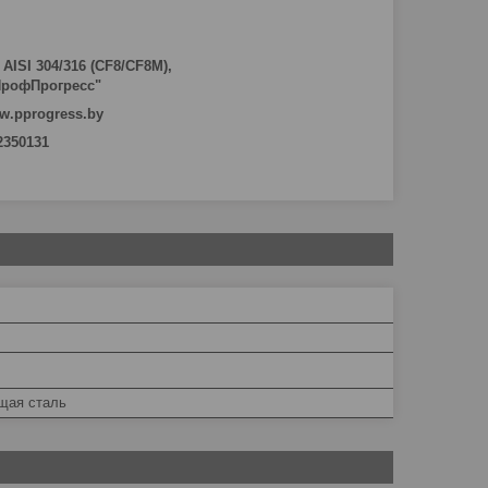
AISI 304/316 (CF8/CF8M),
"ПрофПрогресс"
w.pprogress.by
 2350131
щая сталь