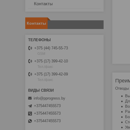
Контакты
Контакты
+375 (44) 745-55-73
GSM
+375 (17) 399-42-10
Тел./факс
+375 (17) 399-42-09
Преим
Тел./факс
Отводы 
Вы
info@pprogress.by
Дл
+375447455573
Во
Ра
+375447455573
Бо
+375447455573
Ст
Ув