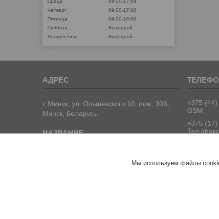
Среда
09:00-17:00
Четверг
09:00-17:00
Пятница
09:00-16:00
Суббота
Выходной
Воскресенье
Выходной
+375 (44)
г. Минск, ул. Ольшевского 10, пом. 303,
GSM
Минск, Беларусь
+375 (17)
Тел./факс
+375 (17)
Тел./факс
ООО "ПрофПрогресс"
Мы используем файлы cookie