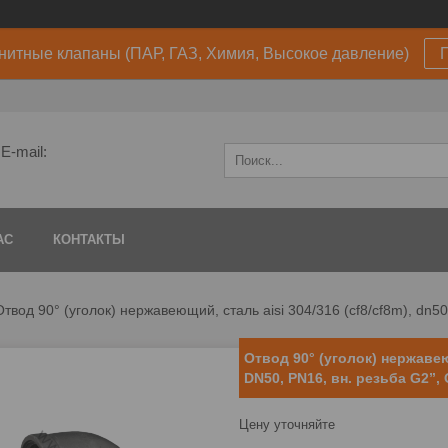
нитные клапаны (ПАР, ГАЗ, Химия, Высокое давление)
E-mail:
АС
КОНТАКТЫ
Отвод 90° (уголок) нержавеющий, сталь aisi 304/316 (cf8/cf8m), dn5
Отвод 90° (уголок) нержавею
DN50, PN16, вн. резьба G2”
Цену уточняйте