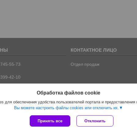
 745-55-73
Отдел продаж
 399-42-10
 399-42-09
Обработка файлов cookie
s для обеспечения удобства пользователей портала и предоставления
Вы можете настроить файлы cookies или отключить их.
Сайт создан на платформе Deal.by
Принять все
Отклонить
Политика обработки файлов cookies
ООО "ПрофПрогресс" |
Пожаловаться на контент