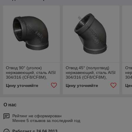
Отвод 90° (уголок)
Отвод 45° (полуотвод)
Отв
нержавеющий, сталь AISI
нержавеющий, сталь AISI
нер
304/316 (CF8/CF8M),
304/316 (CF8/CF8M),
304
DN8, PN16, вн. резьба
DN40, PN16, вн. резьба
DN5
Цену уточняйте
Цену уточняйте
Це
G1/4”,
G1 1/2”
G2
OG912008/OG922008
О нас
Рейтинг не сформирован
Менее 5 отзывов за последний год
Работает с 24.04.2013