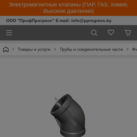
Электромагнитные клапаны (ПАР, ГАЗ, Химия,
Высокое давление)
ООО "ПрофПрогресс" E-mail: info@pprogress.by
Товары и услуги
Трубы и соединительные части
Фи