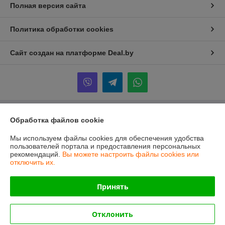
Полная версия сайта
Политика обработки cookies
Сайт создан на платформе Deal.by
Обработка файлов cookie
Информация для покупателя
Юридическое лицо:
ООО "ПрофПрогресс"
Мы используем файлы cookies для обеспечения удобства
г. Минск, ул. Ольшевского 10, пом. 303
пользователей портала и предоставления персональных
рекомендаций.
Вы можете настроить файлы cookies или
Регистрационный номер ЕГР: 191960865
отключить их.
УНП: 191960865
Принять
Регистрационный орган: Минский городской исполнительный комитет
Дата регистрации компании: 13.06.2013
Отклонить
Ссылка на свидетельство/лицензию