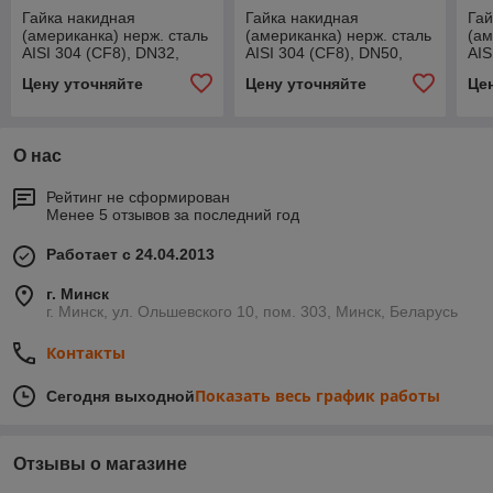
Гайка накидная
Гайка накидная
Гай
(американка) нерж. сталь
(американка) нерж. сталь
(ам
AISI 304 (CF8), DN32,
AISI 304 (CF8), DN50,
AIS
PN63, вн. резьба - вн.
PN63, вн. резьба - нар.
PN6
Цену уточняйте
Цену уточняйте
Це
резьба G1 1/4"
резьба G2"
рез
О нас
Рейтинг не сформирован
Менее 5 отзывов за последний год
Работает с 24.04.2013
г. Минск
г. Минск, ул. Ольшевского 10, пом. 303, Минск, Беларусь
Контакты
Показать весь график работы
Сегодня выходной
Отзывы о магазине