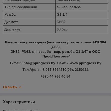
Тип присоединения
вн-нар. резьба
Резьба
G1 1/4”
Диаметр
DN32
Давление
63 бар
Купить гайку накидную (американку) нерж. сталь AISI 304
(CF8),
DN32, PN63, вн. резьба - нар. резьба G1 1/4" в ООО
"ПрофПрогресс"
E-mail: info@pprogress.by Сайт - www.pprogress.by
Тел./факс : 8 017 3994210(09), 2350131
+375 44 766 40 84
Скрыть
Характеристики