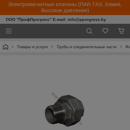
Электромагнитные клапаны (ПАР, ГАЗ, Химия,
Высокое давление)
ООО "ПрофПрогресс" E-mail: info@pprogress.by
Товары и услуги
Трубы и соединительные части
Фи