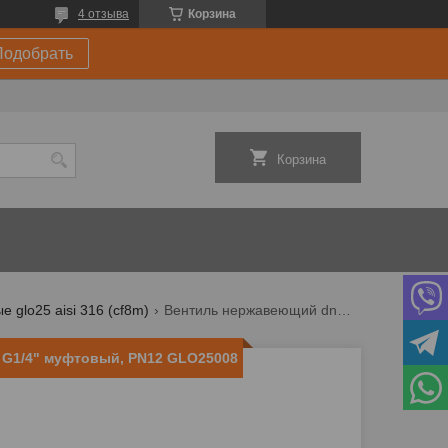
4 отзыва
Корзина
Подобрать
Корзина
glo25 aisi 316 (cf8m)
Вентиль нержавеющий dn8, g1/4" муфтовый, pn12 glo25008
 G1/4" муфтовый, PN12 GLO25008