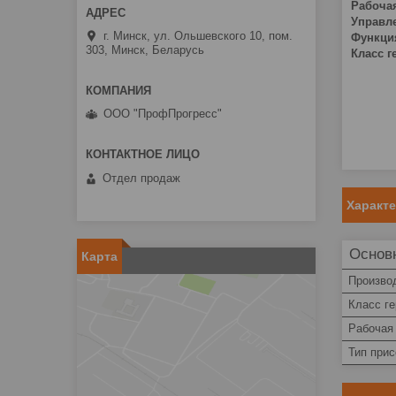
Рабоча
Управл
г. Минск, ул. Ольшевского 10, пом.
Функци
303, Минск, Беларусь
Класс г
ООО "ПрофПрогресс"
Отдел продаж
Характ
Основ
Карта
Произво
Класс г
Рабочая
Тип при