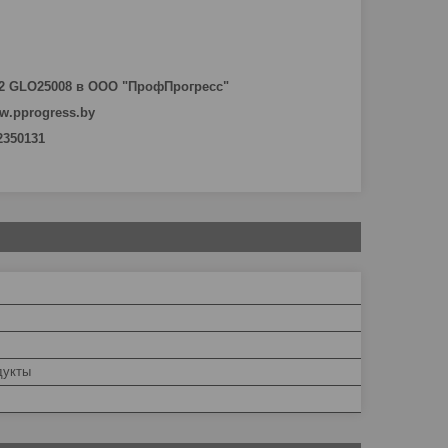
2 GLO25008 в ООО "ПрофПрогресс"
w.pprogress.by
 2350131
дукты