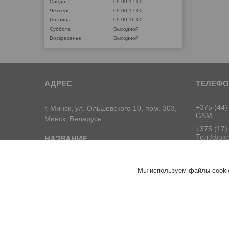
Среда
09:00-17:00
Четверг
09:00-17:00
Пятница
09:00-16:00
Суббота
Выходной
Воскресенье
Выходной
+375 (44)
г. Минск, ул. Ольшевского 10, пом. 303,
GSM
Минск, Беларусь
+375 (17)
Тел./факс
+375 (17)
Тел./факс
ООО "ПрофПрогресс"
Мы используем файлы cookie