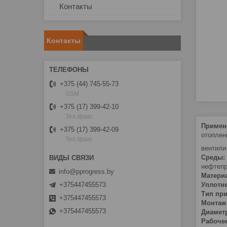
Контакты
Контакты
+375 (44) 745-55-73
GSM
+375 (17) 399-42-10
Тел./факс
Примен
+375 (17) 399-42-09
отоплен
Тел./факс
вентили
Среды:
нефтепр
info@pprogress.by
Материа
+375447455573
Уплотн
Тип пр
+375447455573
Монтаж
+375447455573
Диамет
Рабочее