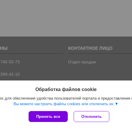
 745-55-73
Отдел продаж
 399-42-10
 399-42-09
Обработка файлов cookie
s для обеспечения удобства пользователей портала и предоставления
Вы можете настроить файлы cookies или отключить их.
Сайт создан на платформе Deal.by
Принять все
Отклонить
Политика обработки файлов cookies
ООО "ПрофПрогресс" |
Пожаловаться на контент