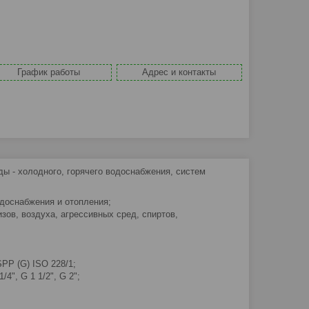
График работы
Адрес и контакты
ы - холодного, горячего водоснабжения, систем
доснабжения и отопления;
ов, воздуха, агрессивных сред, спиртов,
PP (G) ISO 228/1;
1/4", G 1 1/2", G 2";