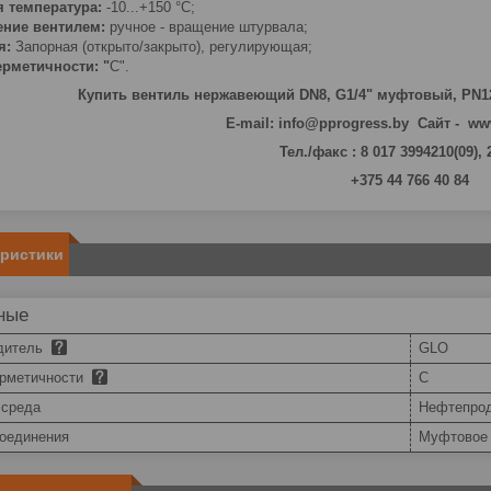
я температура:
-10...+150 °С;
ение вентилем:
ручное - вращение штурвала;
я:
Запорная (открыто/закрыто), регулирующая;
ерметичности: "
C".
Купить вентиль нержавеющий DN8, G1/4" муфтовый, PN1
E-mail: info@pprogress.by Сайт - ww
Тел./факс : 8 017 3994210(09),
+375 44 766 40 84
еристики
ные
дитель
GLO
ерметичности
С
 среда
Нефтепро
соединения
Муфтовое