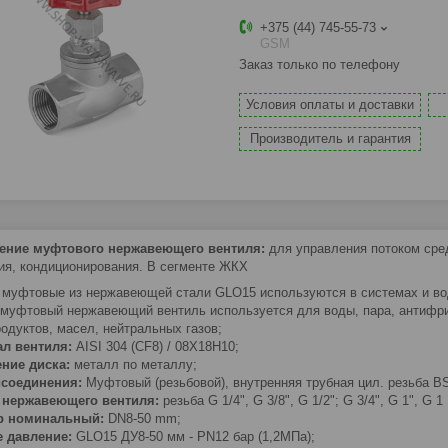
+375 (44) 745-55-73
GSM
Заказ только по телефону
Условия оплаты и доставки
Производитель и гарантия
ение муфтового нержавеющего вентиля:
для управления потоком сред
ия, кондиционирования. В сегменте ЖКХ
 муфтовые из нержавеющей стали GLO15 используются в системах и во
муфтовый нержавеющий вентиль используется для воды, пара, антифриз
одуктов, масел, нейтральных газов;
л вентиля:
AISI 304 (CF8) / 08Х18Н10;
ение диска:
металл по металлу;
исоединения:
Муфтовый (резьбовой), внутренняя трубная цил. резьба BS
 нержавеющего вентиля:
резьба G 1/4", G 3/8", G 1/2"; G 3/4", G 1",
G 1 
р номинальный:
DN8-50 mm;
 давление:
GLO15 ДУ8-50 мм - PN12 бар (1,2МПа);