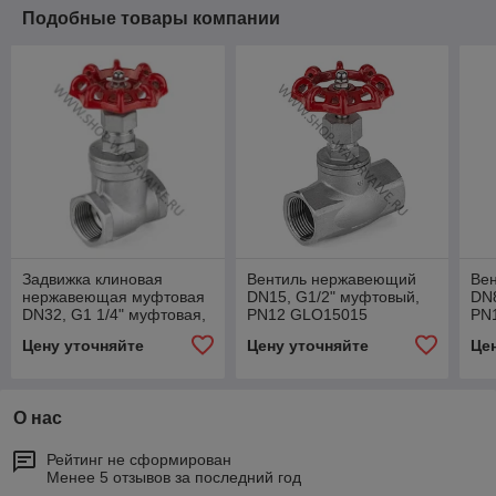
Подобные товары компании
Задвижка клиновая
Вентиль нержавеющий
Ве
нержавеющая муфтовая
DN15, G1/2" муфтовый,
DN8
DN32, G1 1/4" муфтовая,
PN12 GLO15015
PN
PN12 GAV15032
Цену уточняйте
Цену уточняйте
Це
О нас
Рейтинг не сформирован
Менее 5 отзывов за последний год