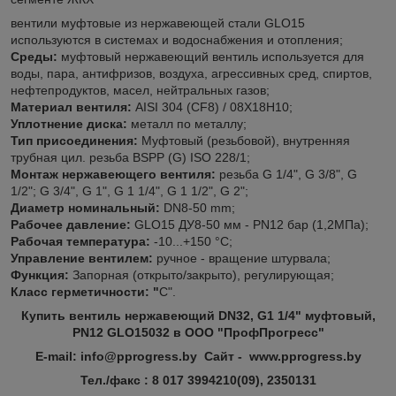
вентили муфтовые из нержавеющей стали GLO15
используются в системах и водоснабжения и отопления;
Среды:
муфтовый нержавеющий вентиль используется для
воды, пара, антифризов, воздуха, агрессивных сред, спиртов,
нефтепродуктов, масел, нейтральных газов;
Материал вентиля:
AISI 304 (CF8) / 08Х18Н10;
Уплотнение диска:
металл по металлу;
Тип присоединения:
Муфтовый (резьбовой), внутренняя
трубная цил. резьба BSPP (G) ISO 228/1;
Монтаж нержавеющего вентиля:
резьба G 1/4", G 3/8", G
1/2"; G 3/4", G 1",
G 1 1/4", G 1 1/2", G 2";
Диаметр номинальный:
DN8-50 mm;
Рабочее давление:
GLO15 ДУ8-50 мм - PN12 бар (1,2МПа);
Рабочая температура:
-10...+150 °С;
Управление вентилем:
ручное - вращение штурвала;
Функция:
Запорная (открыто/закрыто), регулирующая;
Класс герметичности: "
C".
Купить вентиль нержавеющий DN32, G1 1/4" муфтовый,
PN12 GLO15032 в ООО "ПрофПрогресс"
E-mail: info@pprogress.by Сайт - www.pprogress.by
Тел./факс : 8 017 3994210(09), 2350131