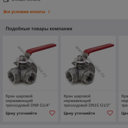
Все условия оплаты
Подобные товары компании
Кран шаровой
Кран шаровой
Кр
нержавеющий
нержавеющий
не
трехходовой DN8 G1/4"
трехходовой DN15 G1/2"
тр
муфтовый,
муфтовый,
1/4
Цену уточняйте
Цену уточняйте
Це
полнопроходной, PN63
полнопроходной, PN63
по
HLG15008
HLG15015
HL