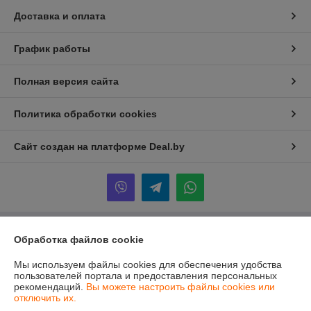
Доставка и оплата
График работы
Полная версия сайта
Политика обработки cookies
Сайт создан на платформе Deal.by
Обработка файлов cookie
Информация для покупателя
Юридическое лицо:
ООО "ПрофПрогресс"
Мы используем файлы cookies для обеспечения удобства
г. Минск, ул. Ольшевского 10, пом. 303
пользователей портала и предоставления персональных
рекомендаций.
Вы можете настроить файлы cookies или
Регистрационный номер ЕГР: 191960865
отключить их.