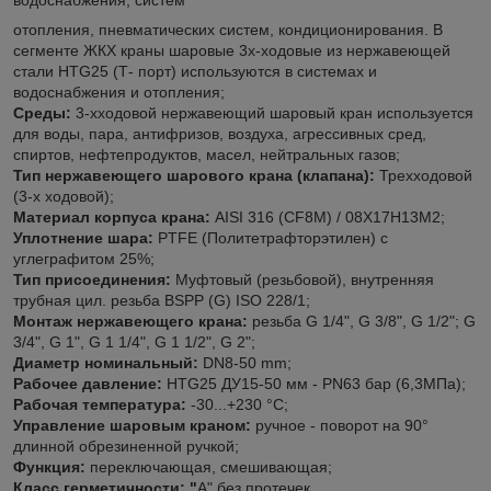
отопления, пневматических систем, кондиционирования. В
сегменте ЖКХ краны шаровые 3х-ходовые из нержавеющей
стали HTG25 (Т- порт) используются в системах и
водоснабжения и отопления;
Среды:
3-хходовой нержавеющий шаровый кран используется
для воды, пара, антифризов, воздуха, агрессивных сред,
спиртов, нефтепродуктов, масел, нейтральных газов;
Тип нержавеющего шарового крана (клапана):
Трехходовой
(3-х ходовой);
Материал корпуса крана:
AISI 316 (CF8M) / 08Х17Н13М2;
Уплотнение шара:
PTFE (Политетрафторэтилен) с
углеграфитом 25%;
Тип присоединения:
Муфтовый (резьбовой), внутренняя
трубная цил. резьба BSPP (G) ISO 228/1;
Монтаж нержавеющего крана:
резьба G 1/4", G 3/8", G 1/2"; G
3/4", G 1",
G 1 1/4", G 1 1/2", G 2";
Диаметр номинальный:
DN8-50 mm;
Рабочее давление:
HTG25 ДУ15-50 мм - PN63 бар (6,3МПа);
Рабочая температура:
-30...+230 °С;
Управление шаровым краном:
ручное - поворот на 90°
длинной обрезиненной ручкой;
Функция:
переключающая, смешивающая;
Класс герметичности: "
A" без протечек.