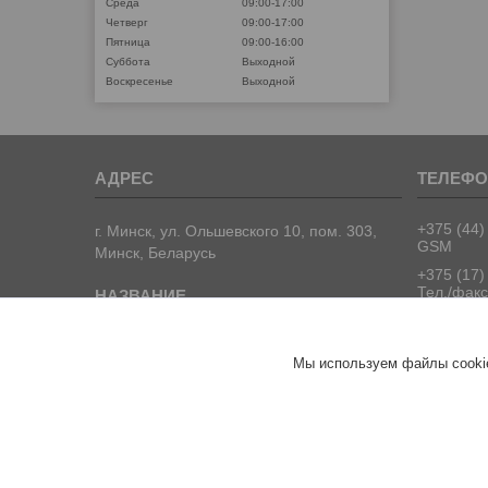
Среда
09:00-17:00
Четверг
09:00-17:00
Пятница
09:00-16:00
Суббота
Выходной
Воскресенье
Выходной
+375 (44)
г. Минск, ул. Ольшевского 10, пом. 303,
GSM
Минск, Беларусь
+375 (17)
Тел./факс
+375 (17)
Тел./факс
ООО "ПрофПрогресс"
Мы используем файлы cookie