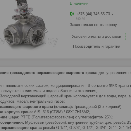
В наличии
+375 (44) 745-55-73
GSM
Заказ только по телефону
Условия оплаты и доставки
Производитель и гарантия
ение трехходового нержавеющего шарового крана:
для управления п
ия, пневматических систем, кондиционирования. В сегменте ЖКХ краны
спользуются в системах и водоснабжения и отопления;
3-хходовой нержавеющий шаровый кран используется для воды, пара, ан
одуктов, масел, нейтральных газов;
жавеющего шарового крана (клапана):
Трехходовой (3-х ходовой);
л корпуса крана:
AISI 316 (CF8M) / 08Х17Н13М2;
ение шара:
PTFE (Политетрафторэтилен) с углеграфитом 25%;
исоединения:
Муфтовый (резьбовой), внутренняя трубная цил. резьба BS
 нержавеющего крана:
резьба G 1/4", G 3/8", G 1/2"; G 3/4", G 1",
G 1 1/4