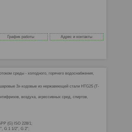
График работы
Адрес и контакты
отоком среды - холодного, горячего водоснабжения,
 шаровые 3х-ходовые из нержавеющей стали HTG25 (Т-
тифризов, воздуха, агрессивных сред, спиртов,
PP (G) ISO 228/1;
", G 1 1/2", G 2";