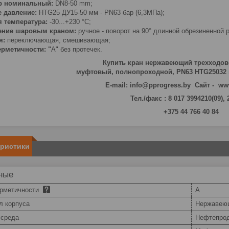
р номинальный:
DN8-50 mm;
 давление:
HTG25 ДУ15-50 мм - PN63 бар (6,3МПа);
я температура:
-30...+230 °С;
ение шаровым краном:
ручное - поворот на 90° длинной обрезиненной 
я:
переключающая, смешивающая;
ерметичности: "
A" без протечек.
Купить кран нержавеющий трехходово
муфтовый, полнопроходной, PN63 HTG25032
E-mail: info@pprogress.by Сайт - ww
Тел./факс : 8 017 3994210(09),
+375 44 766 40 84
еристики
ные
ерметичности
А
л корпуса
Нержавею
 среда
Нефтепро