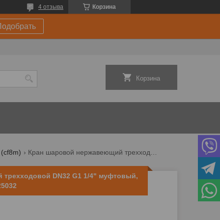
4 отзыва
Корзина
Подобрать
Корзина
(cf8m)
Кран шаровой нержавеющий трехходовой dn32 g1 1/4" муфтовый, полнопроходной, pn63 htg25032
 трехходовой DN32 G1 1/4" муфтовый,
25032