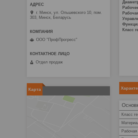
Диамет
Рабочее
г. Минск, ул. Ольшевского 10, пом.
Рабоча
303, Минск, Беларусь
Управл
Функци
Класс г
ООО "ПрофПрогресс"
Отдел продаж
Характ
Карта
Основ
Класс г
Материа
Рабочая