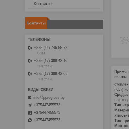
Контакты
Контакты
+375 (44) 745-55-73
GSM
+375 (17) 399-42-10
Тел./факс
Примен
+375 (17) 399-42-09
систем
Тел./факс
отоплен
порт) и
Среды:
info@pprogress.by
нефтепр
+375447455573
Тип нер
Материа
+375447455573
Уплотн
+375447455573
Тип пр
Монтаж