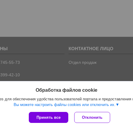
 745-55-73
Отдел продаж
 399-42-10
 399-42-09
Обработка файлов cookie
s для обеспечения удобства пользователей портала и предоставления
Вы можете настроить файлы cookies или отключить их.
Сайт создан на платформе Deal.by
Принять все
Отклонить
Политика обработки файлов cookies
ООО "ПрофПрогресс" |
Пожаловаться на контент