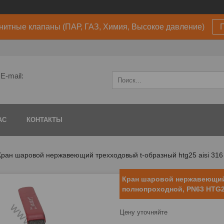
нитные клапаны (ПАР, ГАЗ, Химия, Высокое давление)
E-mail:
АС
КОНТАКТЫ
Кран шаровой нержавеющий трехходовый t-образный htg25 aisi 316 
Кран шаровой нержавеющий
полнопроходной, PN63 HTG
Цену уточняйте