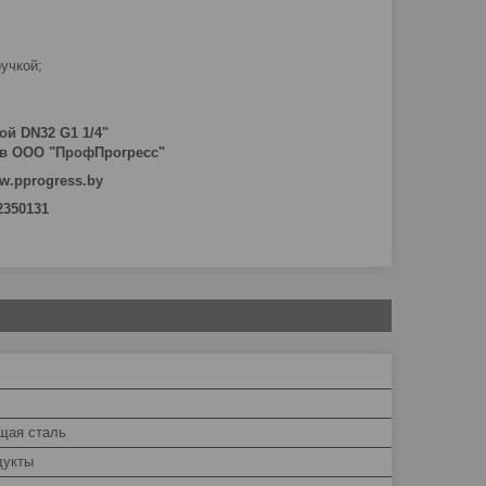
ручкой;
й DN32 G1 1/4"
в ООО "ПрофПрогресс"
w.pprogress.by
 2350131
щая сталь
дукты