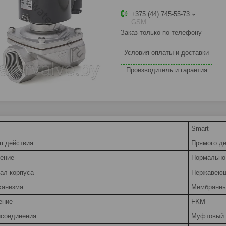
+375 (44) 745-55-73
GSM
Заказ только по телефону
Условия оплаты и доставки
Производитель и гарантия
Smart
п действия
Прямого д
ение
Нормально
ал корпуса
Нержавеющ
ханизма
Мембранн
ение
FKM
исоединения
Муфтовый 