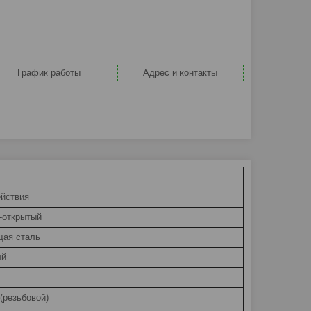
График работы
Адрес и контакты
ействия
-открытый
ая сталь
ый
(резьбовой)