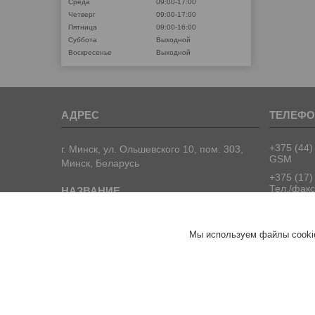
Среда
09:00-17:00
Четверг
09:00-17:00
Пятница
09:00-16:00
Суббота
Выходной
Воскресенье
Выходной
+375 (44)
г. Минск, ул. Ольшевского 10, пом. 303,
GSM
Минск, Беларусь
+375 (17)
Тел./факс
+375 (17)
Тел./факс
ООО "ПрофПрогресс"
Мы используем файлы cookie