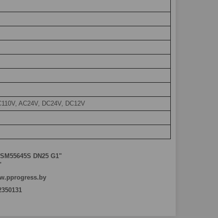
C110V, AC24V, DC24V, DC12V
 SM55645S DN25 G1"
"
w.pprogress.by
 2350131