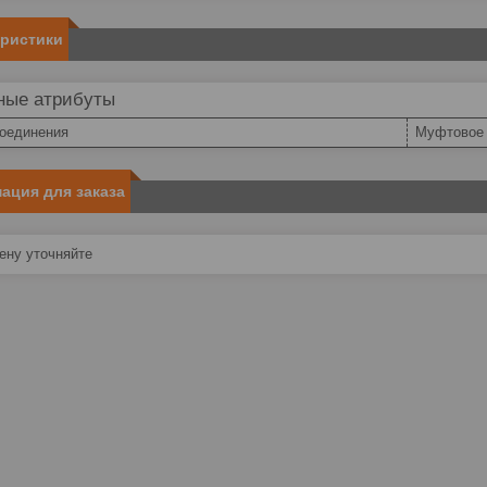
еристики
ные атрибуты
соединения
Муфтовое
ация для заказа
ну уточняйте