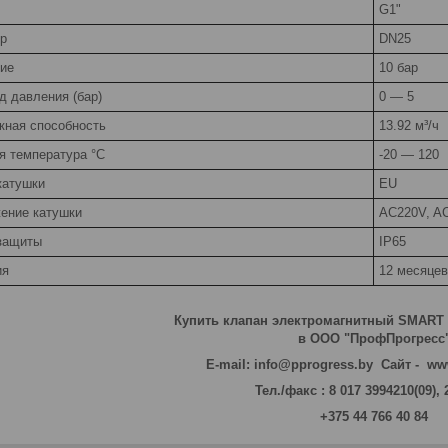
G1"
р
DN25
ие
10 бар
д давления (бар)
0 — 5
кная способность
13.92 м³/ч
я температура °С
-20 — 120
катушки
EU
ение катушки
AC220V, A
защиты
IP65
ия
12 месяцев
Купить клапан электромагнитный SMART
в ООО "ПрофПрогресс
E-mail: info@pprogress.by Сайт - ww
Тел./факс : 8 017 3994210(09),
+375 44 766 40 84