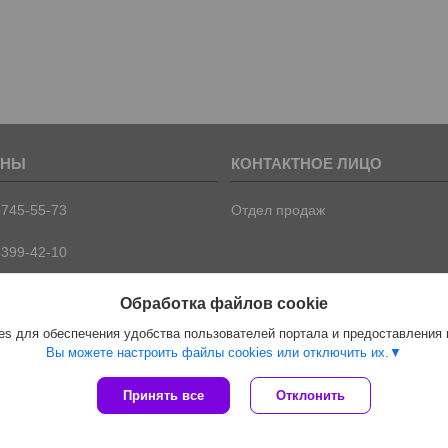
 745-55-73
Отдел продаж
 399-42-10
 399-42-09
Обработка файлов cookie
s для обеспечения удобства пользователей портала и предоставления
Вы можете настроить файлы cookies или отключить их.
Сайт создан на платформе Deal.by
Принять все
Отклонить
Политика обработки файлов cookies
ООО "ПрофПрогресс" |
Пожаловаться на контент