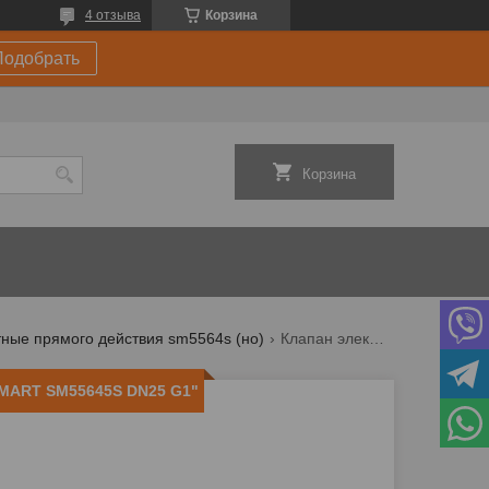
4 отзыва
Корзина
Подобрать
Корзина
ные прямого действия sm5564s (но)
Клапан электромагнитный smart sm55645s dn25 g1"
SMART SM55645S DN25 G1"