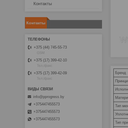
Контакты
Контакты
+375 (44) 745-55-73
GSM
+375 (17) 399-42-10
Тел./факс
Бренд
+375 (17) 399-42-09
Тел./факс
Принци
Исполн
info@pprogress.by
Матери
+375447455573
Тип ме
+375447455573
Уплотн
+375447455573
Тип пр