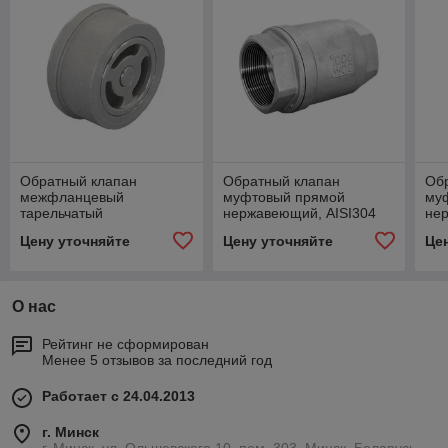
Обратный клапан
Обратный клапан
Об
межфланцевый
муфтовый прямой
му
тарельчатый
нержавеющий, AISI304
не
нержавеющий, AISI304
DN15 (1/2"), (CF8), PN40
DN2
Цену уточняйте
Цену уточняйте
Це
DN50 (2"), (CF8), PN40
О нас
Рейтинг не сформирован
Менее 5 отзывов за последний год
Работает с 24.04.2013
г. Минск