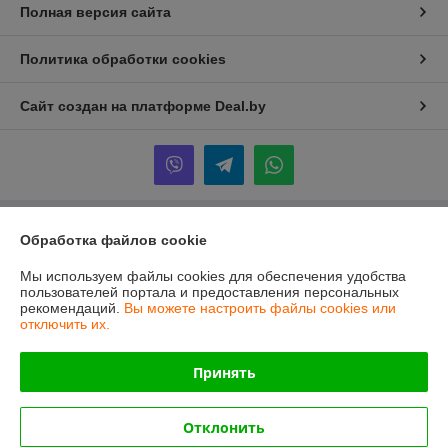
Полная версия сайта
Политика обработки cookies
Сайт создан на платформе Deal.by
Информация для покупателя
Обработка файлов cookie
Юридическое лицо:
ООО "ПрофПрогресс"
Мы используем файлы cookies для обеспечения удобства
г. Минск, ул. Ольшевского 10, пом. 303
пользователей портала и предоставления персональных
рекомендаций.
Вы можете настроить файлы cookies или
Регистрационный номер ЕГР: 191960865
отключить их.
УНП: 191960865
Принять
Регистрационный орган: Минский городской исполнительный комитет
Дата регистрации компании: 13.06.2013
Отклонить
Ссылка на свидетельство/лицензию