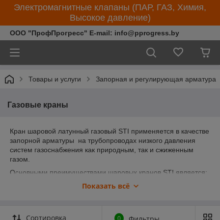
Электромагнитные клапаны (ПАР, ГАЗ, Химия,
Высокое давление)
ООО "ПрофПрогресс" E-mail: info@pprogress.by
Товары и услуги
Запорная и регулирующая арматура
Газовые краны
Кран шаровой латунный газовый STI применяется в качестве
запорной арматуры на трубопрово­дах низкого давления
систем газоснабжения как природным, так и сжиженным
газом.
Основными преимуществами шаровых кранов STI является:
Показать всё
Уплотнение шара выполнено термостойким
фторопластом (до 230°С)
Двойное уплотнение штока кольцами из витона
Сортировка
(фторкаучука)
0
Фильтры