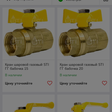
Повышенная износостойкость шара обеспечена
«зеркальной» полировкой и трехслойным покрытием
Уникальная защитная лазерная гравировка на
каждом кране, обозначающая дату изготовления и
номер партии.
Основные технические характеристики
кранов STI газ:
Размеры газовых кранов STI муфта-муфта
бабочка:
Кран шаровой газовый STI
Кран шаровой газовый STI
ГГ бабочка 15
ГГ бабочка 20
В наличии
В наличии
Цену уточняйте
Цену уточняйте