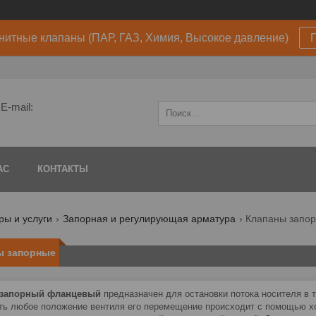
нитные клапаны (ПАР, ГАЗ, Химия, Высокое давление)
E-mail:
АС
КОНТАКТЫ
ры и услуги
Запорная и регулирующая арматура
Клапаны запо
ы запорные
 запорный фланцевый
предназначен для остановки потока носителя в 
ть любое положение вентиля его перемещение происходит с помощью хо