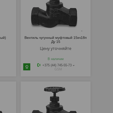
ный)
Вентиль чугунный муфтовый 15кч18п
Ду 15
Цену уточняйте
В наличии
+375 (44) 745-55-73
GSM