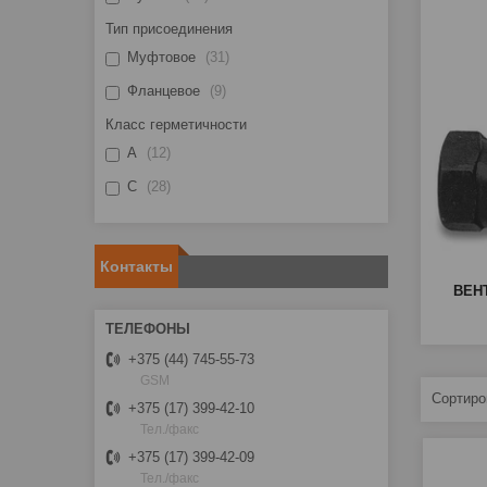
Тип присоединения
Муфтовое
31
Фланцевое
9
Класс герметичности
А
12
С
28
Контакты
ВЕН
+375 (44) 745-55-73
GSM
+375 (17) 399-42-10
Тел./факс
+375 (17) 399-42-09
Тел./факс