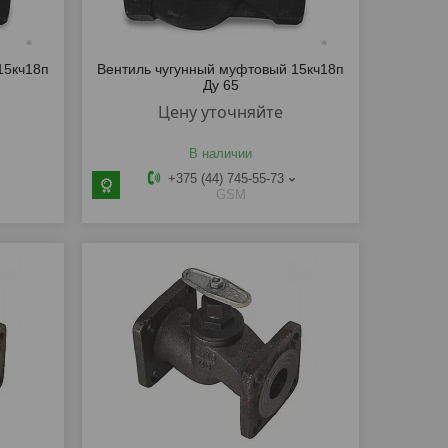
15кч18п
Вентиль чугунный муфтовый 15кч18п
Ду 65
Цену уточняйте
В наличии
+375 (44) 745-55-73
GSM