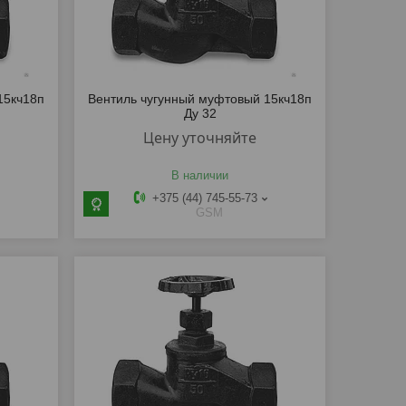
15кч18п
Вентиль чугунный муфтовый 15кч18п
Ду 32
Цену уточняйте
В наличии
+375 (44) 745-55-73
GSM