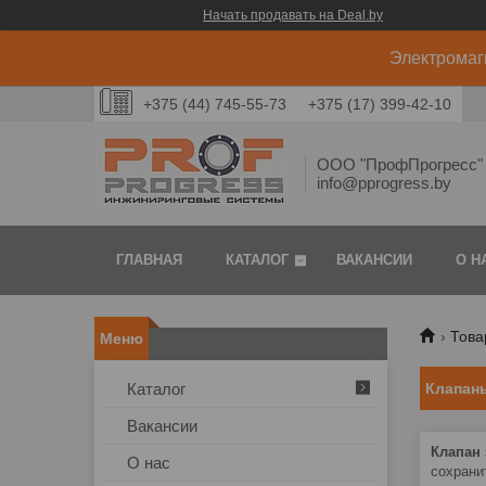
Начать продавать на Deal.by
Электромаг
+375 (44) 745-55-73
+375 (17) 399-42-10
ООО "ПрофПрогресс" 
info@pprogress.by
ГЛАВНАЯ
КАТАЛОГ
ВАКАНСИИ
О Н
Това
Каталог
Клапан
Вакансии
Клапан
О нас
сохрани